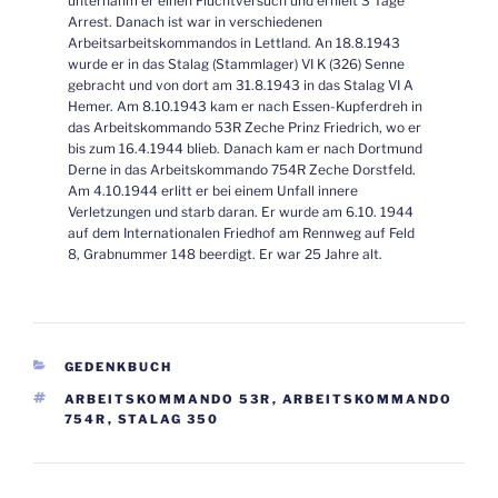
unternahm er einen Fluchtversuch und erhielt 3 Tage
Arrest. Danach ist war in verschiedenen
Arbeitsarbeitskommandos in Lettland. An 18.8.1943
wurde er in das Stalag (Stammlager) VI K (326) Senne
gebracht und von dort am 31.8.1943 in das Stalag VI A
Hemer. Am 8.10.1943 kam er nach Essen-Kupferdreh in
das Arbeitskommando 53R Zeche Prinz Friedrich, wo er
bis zum 16.4.1944 blieb. Danach kam er nach Dortmund
Derne in das Arbeitskommando 754R Zeche Dorstfeld.
Am 4.10.1944 erlitt er bei einem Unfall innere
Verletzungen und starb daran. Er wurde am 6.10. 1944
auf dem Internationalen Friedhof am Rennweg auf Feld
8, Grabnummer 148 beerdigt. Er war 25 Jahre alt.
KATEGORIEN
GEDENKBUCH
SCHLAGWÖRTER
ARBEITSKOMMANDO 53R
,
ARBEITSKOMMANDO
754R
,
STALAG 350