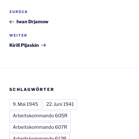
Beitragsnavigation
Vorheriger
ZURÜCK
Beitrag
Iwan Drjamow
Nächster
WEITER
Beitrag
Kirill Pljaskin
SCHLAGWÖRTER
9. Mai 1945
22. Juni 1941
Arbeitskommando 605R
Arbeitskommando 607R
Arbeitskommando 612R