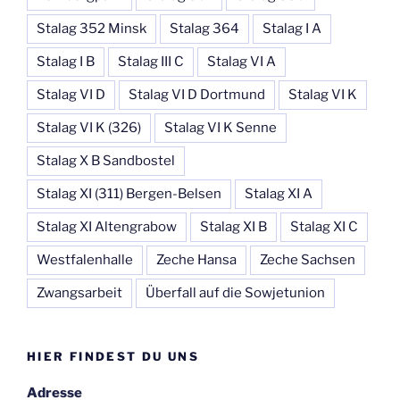
Stalag 352 Minsk
Stalag 364
Stalag I A
Stalag I B
Stalag III C
Stalag VI A
Stalag VI D
Stalag VI D Dortmund
Stalag VI K
Stalag VI K (326)
Stalag VI K Senne
Stalag X B Sandbostel
Stalag XI (311) Bergen-Belsen
Stalag XI A
Stalag XI Altengrabow
Stalag XI B
Stalag XI C
Westfalenhalle
Zeche Hansa
Zeche Sachsen
Zwangsarbeit
Überfall auf die Sowjetunion
HIER FINDEST DU UNS
Adresse