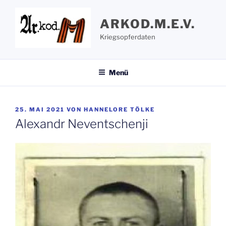
Zum
Inhalt
ARKOD.M.E.V.
springen
Kriegsopferdaten
Menü
VERÖFFENTLICHT
25. MAI 2021
VON
HANNELORE TÖLKE
AM
Alexandr Neventschenji