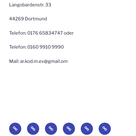
Langobardenstr. 33
44269 Dortmund
Telefon: 0176 65834747 oder
Telefon: 0160 9910 9990
Mail: ar.kod.m.ev@gmail.om
Startseite
Blog
Über
Suchaktionen-
по
Galerie
uns
поиск
русски