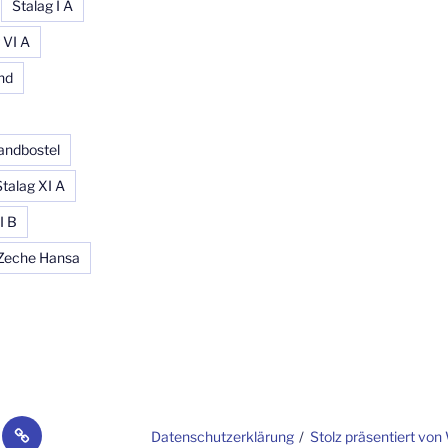
Stalag I A
 VI A
nd
andbostel
Stalag XI A
I B
Zeche Hansa
ktionen-
по
Datenschutzerklärung
Stolz präsentiert vo