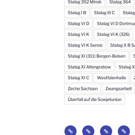
Stalag 352 Minsk
Stalag 364
Stalag I B
Stalag III C
Stalag
Stalag VI D
Stalag VI D Dortmu
Stalag VI K
Stalag VI K (326)
Stalag VI K Senne
Stalag X B S
Stalag XI (311) Bergen-Belsen
Stalag XI Altengrabow
Stalag X
Stalag XI C
Westfalenhalle
Zeche Sachsen
Zwangsarbeit
Überfall auf die Sowjetunion
Startseite
Blog
Über
Sucha