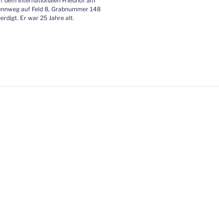
f dem Internationalen Friedhof am
nnweg auf Feld 8, Grabnummer 148
erdigt. Er war 25 Jahre alt.