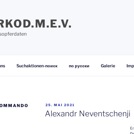
RKOD.M.E.V.
sopferdaten
uns
Suchaktionen-поиск
по русски
Galerie
Imp
VERÖFFENTLICHT
KOMMANDO
25. MAI 2021
AM
Alexandr Neventschenji
Er
Dn