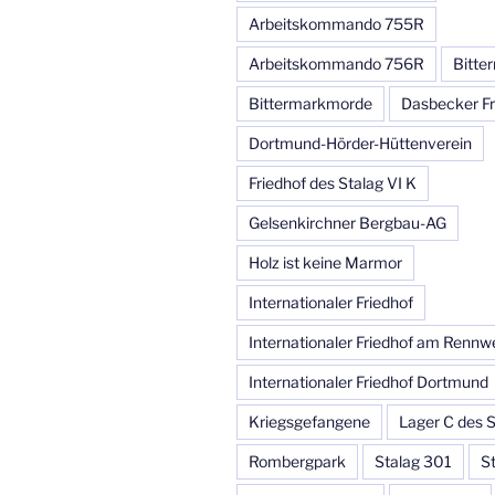
Arbeitskommando 755R
Arbeitskommando 756R
Bitte
Bittermarkmorde
Dasbecker Fr
Dortmund-Hörder-Hüttenverein
Friedhof des Stalag VI K
Gelsenkirchner Bergbau-AG
Holz ist keine Marmor
Internationaler Friedhof
Internationaler Friedhof am Rennw
Internationaler Friedhof Dortmund
Kriegsgefangene
Lager C des S
Rombergpark
Stalag 301
S