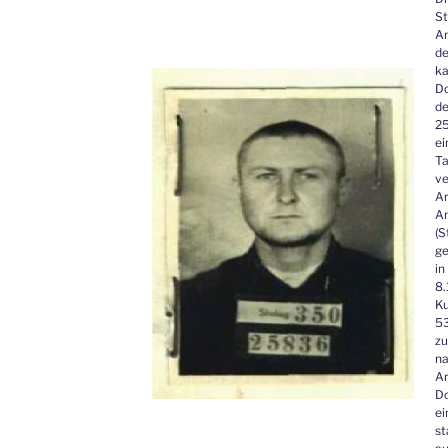
St
Am
de
ka
Do
d
25
ei
Ta
ve
Ar
An
(S
ge
in
8.
Ku
53
zu
na
A
Do
ei
st