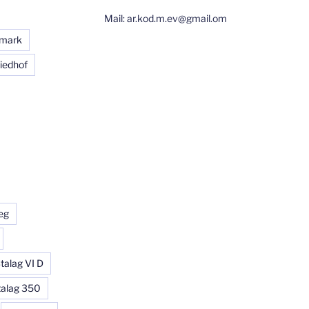
Mail: ar.kod.m.ev@gmail.om
rmark
iedhof
eg
talag VI D
talag 350