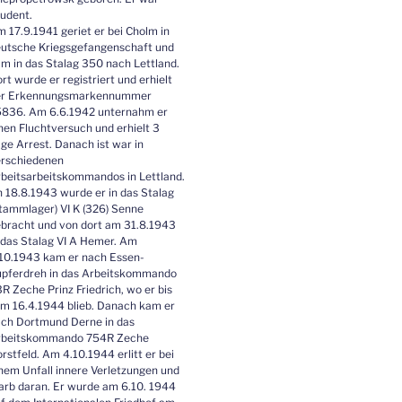
udent.
 17.9.1941 geriet er bei Cholm in
utsche Kriegsgefangenschaft und
m in das Stalag 350 nach Lettland.
rt wurde er registriert und erhielt
er Erkennungsmarkennummer
836. Am 6.6.1942 unternahm er
nen Fluchtversuch und erhielt 3
ge Arrest. Danach ist war in
rschiedenen
beitsarbeitskommandos in Lettland.
 18.8.1943 wurde er in das Stalag
tammlager) VI K (326) Senne
bracht und von dort am 31.8.1943
 das Stalag VI A Hemer. Am
10.1943 kam er nach Essen-
pferdreh in das Arbeitskommando
R Zeche Prinz Friedrich, wo er bis
m 16.4.1944 blieb. Danach kam er
ch Dortmund Derne in das
rbeitskommando 754R Zeche
rstfeld. Am 4.10.1944 erlitt er bei
nem Unfall innere Verletzungen und
arb daran. Er wurde am 6.10. 1944