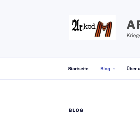
Zum
Inhalt
springen
A
Krieg
Startseite
Blog
Über 
BLOG