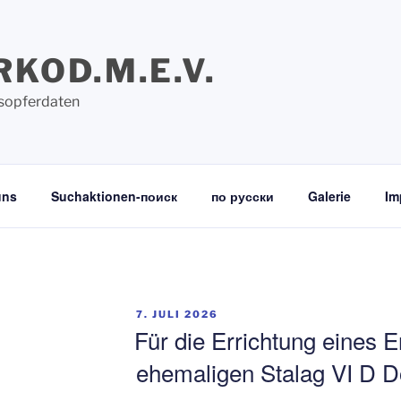
RKOD.M.E.V.
sopferdaten
uns
Suchaktionen-поиск
по русски
Galerie
Im
VERÖFFENTLICHT
7. JULI 2026
AM
Für die Errichtung eines 
ehemaligen Stalag VI D 