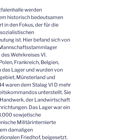
falenhalle werden
nem historisch bedeutsamen
 in den Fokus, der für die
ozialistischen
ung ist. Hier befand sich von
s Mannschaftsstammlager
r des Wehrkreises VI.
len, Frankreich, Belgien,
n das Lager und wurden von
rgebiet, Münsterland und
44 waren dem Stalag VI D mehr
eitskommandos unterstellt. Sie
d Handwerk, der Landwirtschaft
nrichtungen. Das Lager war ein
 3.000 sowjetische
nische Militärinternierte
 dem damaligen
tionalen Friedhof, beigesetzt.