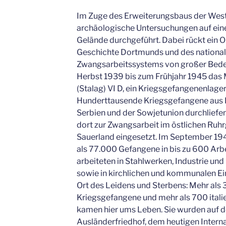
Im Zuge des Erweiterungsbaus der West
archäologische Untersuchungen auf ei
Gelände durchgeführt. Dabei rückt ein Ort
Geschichte Dortmunds und des nationals
Zwangsarbeitssystems von großer Bedeut
Herbst 1939 bis zum Frühjahr 1945 da
(Stalag) VI D, ein Kriegsgefangenenlage
Hunderttausende Kriegsgefangene aus Po
Serbien und der Sowjetunion durchliefe
dort zur Zwangsarbeit im östlichen Ruh
Sauerland eingesetzt. Im September 19
als 77.000 Gefangene in bis zu 600 Arb
arbeiteten in Stahlwerken, Industrie un
sowie in kirchlichen und kommunalen Ei
Ort des Leidens und Sterbens: Mehr als
Kriegsgefangene und mehr als 700 italie
kamen hier ums Leben. Sie wurden auf
Ausländerfriedhof, dem heutigen Interna