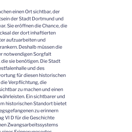
hen einen Ort sichtbar, der
tsein der Stadt Dortmund und
r. Sie eröffnen die Chance, die
ksal der dort inhaftierten
er aufzuarbeiten und
erankern. Deshalb müssen die
r notwendigen Sorgfalt
 die sie benötigen. Die Stadt
stfalenhalle und des
rtung für diesen historischen
die Verpflichtung, die
sichtbar zu machen und einen
hrleisten. Ein sichtbarer und
am historischen Standort bietet
riegsgefangenen zu erinnern
g VI D für die Geschichte
chen Zwangsarbeitssystems
g eines Erinnerungsortes