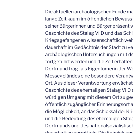
Die aktuellen archäologischen Funde mac
lange Zeit kaum im öffentlichen Bewuss
seiner Bürgerinnen und Bürger präsent wa
Geschichte des Stalag VI D und das Schic
Kriegsgefangenen wissenschaftlich weit
dauerhaft im Gedächtnis der Stadt zu v
archäologischen Untersuchungen mit de
fortgeführt werden und die Zeit erhalten,
Dortmund trägt als Eigentümerin der We
Messegeländes eine besondere Verantwo
Ort. Aus dieser Verantwortung erwächst 
Geschichte des ehemaligen Stalag VI D 
würdigen Umgang mit diesem Ort zu gewä
öffentlich zugänglicher Erinnerungsort 
die Möglichkeit, an das Schicksal der K
und die Bedeutung des ehemaligen Stala
Dortmunds und des nationalsozialistis
dauerhaft zu vermitteln. Die Entwicklun