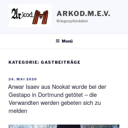
Zum
Inhalt
ARKOD.M.E.V.
springen
Kriegsopferdaten
Menü
KATEGORIE:
GASTBEITRÄGE
VERÖFFENTLICHT
24. MAI 2020
AM
Anwar Isaev aus Nookat wurde bei der
Gestapo in Dortmund getötet – die
Verwandten werden gebeten sich zu
melden