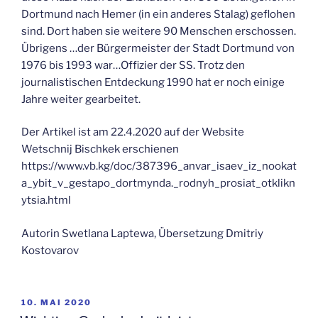
Dortmund nach Hemer (in ein anderes Stalag) geflohen
sind. Dort haben sie weitere 90 Menschen erschossen.
Übrigens …der Bürgermeister der Stadt Dortmund von
1976 bis 1993 war…Offizier der SS. Trotz den
journalistischen Entdeckung 1990 hat er noch einige
Jahre weiter gearbeitet.
Der Artikel ist am 22.4.2020 auf der Website
Wetschnij Bischkek erschienen
https://www.vb.kg/doc/387396_anvar_isaev_iz_nookat
a_ybit_v_gestapo_dortmynda._rodnyh_prosiat_otklikn
ytsia.html
Autorin Swetlana Laptewa, Übersetzung Dmitriy
Kostovarov
VERÖFFENTLICHT
10. MAI 2020
AM