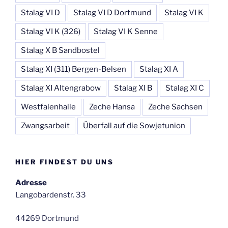
Stalag VI D
Stalag VI D Dortmund
Stalag VI K
Stalag VI K (326)
Stalag VI K Senne
Stalag X B Sandbostel
Stalag XI (311) Bergen-Belsen
Stalag XI A
Stalag XI Altengrabow
Stalag XI B
Stalag XI C
Westfalenhalle
Zeche Hansa
Zeche Sachsen
Zwangsarbeit
Überfall auf die Sowjetunion
HIER FINDEST DU UNS
Adresse
Langobardenstr. 33
44269 Dortmund