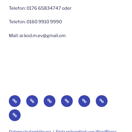
Telefon: 0176 65834747 oder
Telefon: 0160 9910 9990
Mail: ar.kod.m.ev@gmail.om
Startseite
Blog
Über
Suchaktionen-
по
Galerie
uns
поиск
русски
Impressum
Datenschutzerklärung
Stolz präsentiert von WordPress