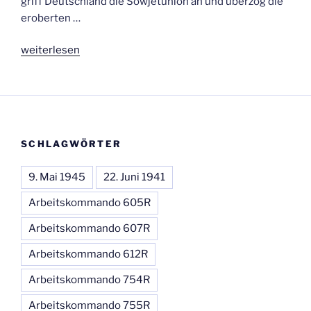
griff Deutschland die Sowjetunion an und überzog die
eroberten …
„Namenslesung
weiterlesen
am
21.
Juni
2026
von
SCHLAGWÖRTER
14
bis
9. Mai 1945
22. Juni 1941
20
Uhr
Arbeitskommando 605R
auf
Arbeitskommando 607R
dem
Internationalen
Arbeitskommando 612R
Friedhof
Arbeitskommando 754R
am
Rennweg
Arbeitskommando 755R