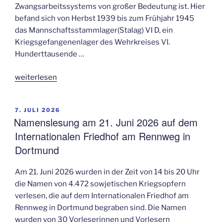
Zwangsarbeitssystems von großer Bedeutung ist. Hier
befand sich von Herbst 1939 bis zum Frühjahr 1945
das Mannschaftsstammlager(Stalag) VI D, ein
Kriegsgefangenenlager des Wehrkreises VI.
Hunderttausende …
„Für
weiterlesen
die
Errichtung
VERÖFFENTLICHT
7. JULI 2026
eines
AM
Namenslesung am 21. Juni 2026 auf dem
Erinnerungsortes
Internationalen Friedhof am Rennweg in
am
Dortmund
ehemaligen
Stalag
VI
Am 21. Juni 2026 wurden in der Zeit von 14 bis 20 Uhr
D
die Namen von 4.472 sowjetischen Kriegsopfern
Dortmund“
verlesen, die auf dem Internationalen Friedhof am
Rennweg in Dortmund begraben sind. Die Namen
wurden von 30 Vorleserinnen und Vorlesern