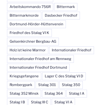
in
Arbeitskommando 756R
Bittermark
Dortmund“
Bittermarkmorde
Dasbecker Friedhof
Dortmund-Hörder-Hüttenverein
Friedhof des Stalag VI K
Gelsenkirchner Bergbau-AG
Holz ist keine Marmor
Internationaler Friedhof
Internationaler Friedhof am Rennweg
Internationaler Friedhof Dortmund
Kriegsgefangene
Lager C des Stalag VI D
Rombergpark
Stalag 301
Stalag 350
Stalag 352 Minsk
Stalag 364
Stalag I A
Stalag I B
Stalag III C
Stalag VI A