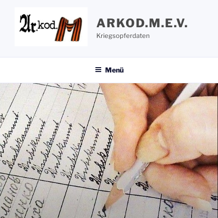
Zum
Inhalt
ARKOD.M.E.V.
springen
Kriegsopferdaten
Menü