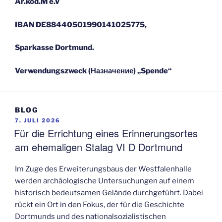
Ar.kod.M e.V
IBAN DE88440501990141025775,
Sparkasse Dortmund.
Verwendungszweck (Назначение) „Spende“
BLOG
VERÖFFENTLICHT
7. JULI 2026
AM
Für die Errichtung eines Erinnerungsortes
am ehemaligen Stalag VI D Dortmund
Im Zuge des Erweiterungsbaus der Westfalenhalle
werden archäologische Untersuchungen auf einem
historisch bedeutsamen Gelände durchgeführt. Dabei
rückt ein Ort in den Fokus, der für die Geschichte
Dortmunds und des nationalsozialistischen