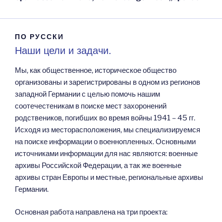
ПО РУССКИ
Наши цели и задачи.
Мы, как общественное, историческое общество
организованы и зарегистрированы в одном из регионов
западной Германии с целью помочь нашим
соотечестеникам в поиске мест захоронений
родствеников, погибших во время войны 1941 – 45 гг.
Исходя из месторасположения, мы специализируемся
на поиске информации о военнопленных. Основными
источниками информации для нас являются: военные
архивы Российской Федерации, а так же военные
архивы стран Европы и местные, региональные архивы
Германии.
Основная работа направлена на три проекта: