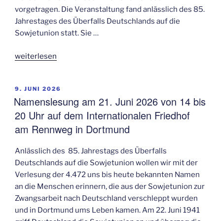
vorgetragen. Die Veranstaltung fand anlässlich des 85.
Jahrestages des Überfalls Deutschlands auf die
Sowjetunion statt. Sie …
„Namenslesung
weiterlesen
am
21.
VERÖFFENTLICHT
9. JUNI 2026
Juni
AM
Namenslesung am 21. Juni 2026 von 14 bis
2026
20 Uhr auf dem Internationalen Friedhof
auf
am Rennweg in Dortmund
dem
Internationalen
Friedhof
Anlässlich des 85. Jahrestags des Überfalls
am
Deutschlands auf die Sowjetunion wollen wir mit der
Rennweg
Verlesung der 4.472 uns bis heute bekannten Namen
in
an die Menschen erinnern, die aus der Sowjetunion zur
Dortmund“
Zwangsarbeit nach Deutschland verschleppt wurden
und in Dortmund ums Leben kamen. Am 22. Juni 1941