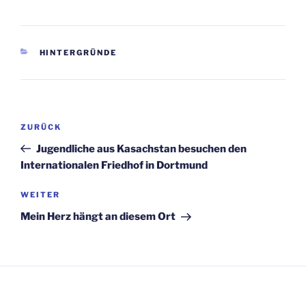
KATEGORIEN
HINTERGRÜNDE
Beitragsnavigation
Vorheriger
ZURÜCK
Beitrag
Jugendliche aus Kasachstan besuchen den
Internationalen Friedhof in Dortmund
Nächster
WEITER
Beitrag
Mein Herz hängt an diesem Ort