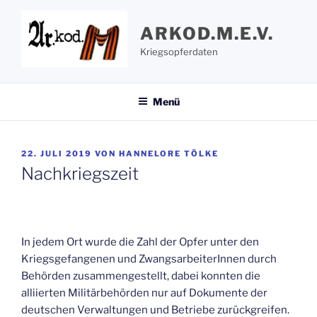
Zum
Inhalt
ARKOD.M.E.V.
springen
Kriegsopferdaten
Menü
VERÖFFENTLICHT
22. JULI 2019
VON
HANNELORE TÖLKE
AM
Nachkriegszeit
In jedem Ort wurde die Zahl der Opfer unter den
Kriegsgefangenen und ZwangsarbeiterInnen durch
Behörden zusammengestellt, dabei konnten die
alliierten Militärbehörden nur auf Dokumente der
deutschen Verwaltungen und Betriebe zurückgreifen.