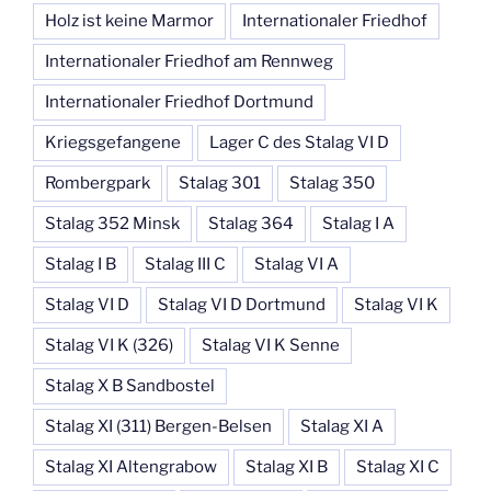
Holz ist keine Marmor
Internationaler Friedhof
Internationaler Friedhof am Rennweg
Internationaler Friedhof Dortmund
Kriegsgefangene
Lager C des Stalag VI D
Rombergpark
Stalag 301
Stalag 350
Stalag 352 Minsk
Stalag 364
Stalag I A
Stalag I B
Stalag III C
Stalag VI A
Stalag VI D
Stalag VI D Dortmund
Stalag VI K
Stalag VI K (326)
Stalag VI K Senne
Stalag X B Sandbostel
Stalag XI (311) Bergen-Belsen
Stalag XI A
Stalag XI Altengrabow
Stalag XI B
Stalag XI C