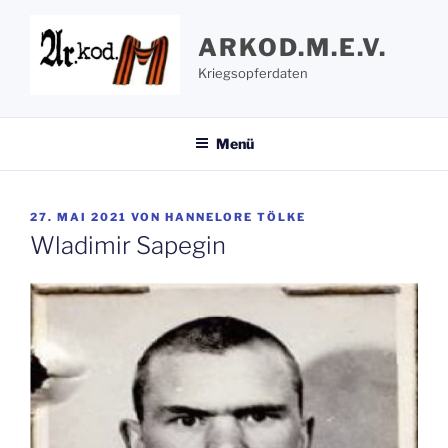
Zum
Inhalt
ARKOD.M.E.V.
springen
Kriegsopferdaten
Menü
VERÖFFENTLICHT
27. MAI 2021
VON
HANNELORE TÖLKE
AM
Wladimir Sapegin