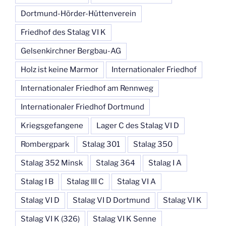
Dortmund-Hörder-Hüttenverein
Friedhof des Stalag VI K
Gelsenkirchner Bergbau-AG
Holz ist keine Marmor
Internationaler Friedhof
Internationaler Friedhof am Rennweg
Internationaler Friedhof Dortmund
Kriegsgefangene
Lager C des Stalag VI D
Rombergpark
Stalag 301
Stalag 350
Stalag 352 Minsk
Stalag 364
Stalag I A
Stalag I B
Stalag III C
Stalag VI A
Stalag VI D
Stalag VI D Dortmund
Stalag VI K
Stalag VI K (326)
Stalag VI K Senne