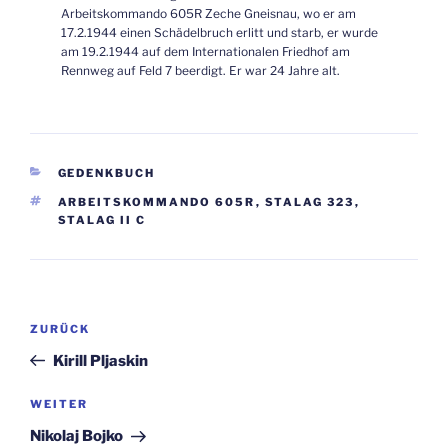
Arbeitskommando 605R Zeche Gneisnau, wo er am
17.2.1944 einen Schädelbruch erlitt und starb, er wurde
am 19.2.1944 auf dem Internationalen Friedhof am
Rennweg auf Feld 7 beerdigt. Er war 24 Jahre alt.
KATEGORIEN
GEDENKBUCH
SCHLAGWÖRTER
ARBEITSKOMMANDO 605R
,
STALAG 323
,
STALAG II C
Beitragsnavigation
Vorheriger
ZURÜCK
Beitrag
Kirill Pljaskin
Nächster
WEITER
Beitrag
Nikolaj Bojko