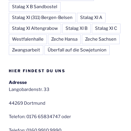
Stalag X B Sandbostel
Stalag XI (311) Bergen-Belsen
Stalag XI A
Stalag XI Altengrabow
Stalag XI B
Stalag XI C
Westfalenhalle
Zeche Hansa
Zeche Sachsen
Zwangsarbeit
Überfall auf die Sowjetunion
HIER FINDEST DU UNS
Adresse
Langobardenstr. 33
44269 Dortmund
Telefon: 0176 65834747 oder
Telefon: 0160 9910 9990