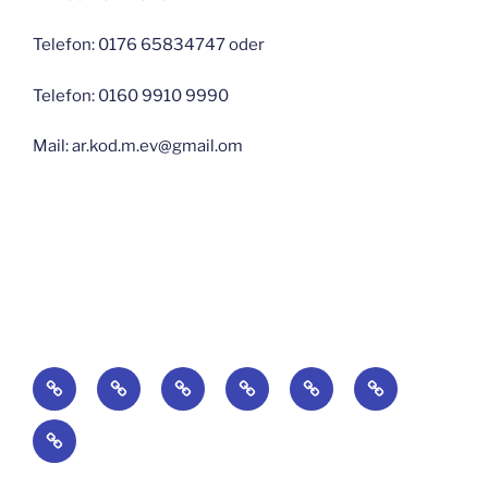
Telefon: 0176 65834747 oder
Telefon: 0160 9910 9990
Mail: ar.kod.m.ev@gmail.om
Startseite
Blog
Über
Suchaktionen-
по
Galerie
uns
поиск
русски
Impressum