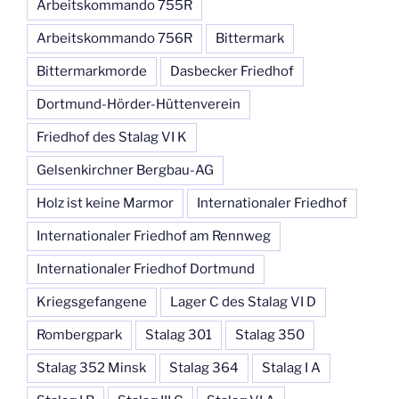
Arbeitskommando 755R
Arbeitskommando 756R
Bittermark
Bittermarkmorde
Dasbecker Friedhof
Dortmund-Hörder-Hüttenverein
Friedhof des Stalag VI K
Gelsenkirchner Bergbau-AG
Holz ist keine Marmor
Internationaler Friedhof
Internationaler Friedhof am Rennweg
Internationaler Friedhof Dortmund
Kriegsgefangene
Lager C des Stalag VI D
Rombergpark
Stalag 301
Stalag 350
Stalag 352 Minsk
Stalag 364
Stalag I A