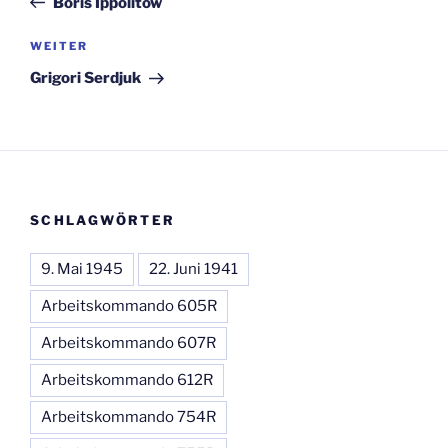
Boris Ippolitow
Nächster
WEITER
Beitrag
Grigori Serdjuk
SCHLAGWÖRTER
9. Mai 1945
22. Juni 1941
Arbeitskommando 605R
Arbeitskommando 607R
Arbeitskommando 612R
Arbeitskommando 754R