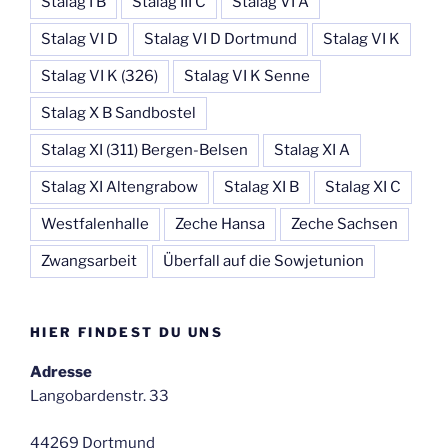
Stalag I B
Stalag III C
Stalag VI A
Stalag VI D
Stalag VI D Dortmund
Stalag VI K
Stalag VI K (326)
Stalag VI K Senne
Stalag X B Sandbostel
Stalag XI (311) Bergen-Belsen
Stalag XI A
Stalag XI Altengrabow
Stalag XI B
Stalag XI C
Westfalenhalle
Zeche Hansa
Zeche Sachsen
Zwangsarbeit
Überfall auf die Sowjetunion
HIER FINDEST DU UNS
Adresse
Langobardenstr. 33
44269 Dortmund