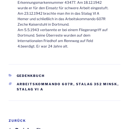
Erkennungsmarkennummer 43477. Am 18.12.1942
wurde er für den Einsatz für schwere Arbeit eingestuft.
Am 23.12.1942 brachte man ihn in das Stalag VI A
Hemer und schließlich in das Arbeitskommando 607R
Zeche Kaiserstuhl in Dortmund.
Am 5.5.1943 verbannte er bei einem Fliegerangriff auf
Dortmund. Seine Überreste wurden auf dem
Internationalen Friedhof am Rennweg auf Feld
4.beerdigt. Er war 24 Jahre alt.
KATEGORIEN
GEDENKBUCH
SCHLAGWÖRTER
ARBEITSKOMMANDO 607R
,
STALAG 352 MINSK
,
STALAG VI A
Beitragsnavigation
Vorheriger
ZURÜCK
Beitrag