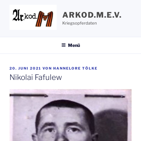
Zum
Inhalt
ARKOD.M.E.V.
springen
Kriegsopferdaten
Menü
VERÖFFENTLICHT
20. JUNI 2021
VON
HANNELORE TÖLKE
AM
Nikolai Fafulew