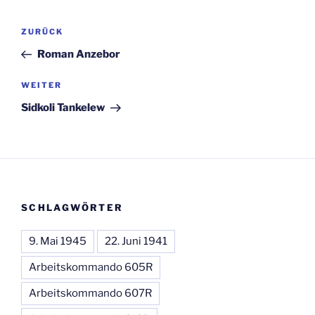
Beitragsnavigation
Vorheriger
ZURÜCK
Beitrag
Roman Anzebor
Nächster
WEITER
Beitrag
Sidkoli Tankelew
SCHLAGWÖRTER
9. Mai 1945
22. Juni 1941
Arbeitskommando 605R
Arbeitskommando 607R