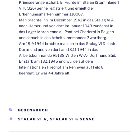
Kriegsgefangenschaft. Er wurde im Stalag (Stammlager)
VI K (326) Senne registriert und erhielt die
Erkennungsmarkennummer 110067.
Man brachte ihn im Dezember 1942 in das Stalag VI A
nach Hemer und von dort im Januar 1943 zunächst in
das Lager Marchienne au Pont bei Charleroi in Belgien
und danach in das Arbeitskommandos Zwartberg.
Am 19.9.1944 brachte man ihn in das Stalag VI D nach
Dortmund und von dort am 13.11.1944 in das
Arbeitskommando R5138 Witten W-A- Dortmund Süd.
Er starb am 13.1.1945 und wurde auf dem
Internationalen Friedhof am Rennweg auf Feld 8
beerdigt. Er war 44 Jahre alt.
KATEGORIEN
GEDENKBUCH
SCHLAGWÖRTER
STALAG VI A
,
STALAG VI K SENNE