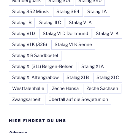
Rombergpark
Stalag 301
Stalag 350
Stalag 352 Minsk
Stalag 364
Stalag I A
Stalag I B
Stalag III C
Stalag VI A
Stalag VI D
Stalag VI D Dortmund
Stalag VI K
Stalag VI K (326)
Stalag VI K Senne
Stalag X B Sandbostel
Stalag XI (311) Bergen-Belsen
Stalag XI A
Stalag XI Altengrabow
Stalag XI B
Stalag XI C
Westfalenhalle
Zeche Hansa
Zeche Sachsen
Zwangsarbeit
Überfall auf die Sowjetunion
HIER FINDEST DU UNS
Adresse