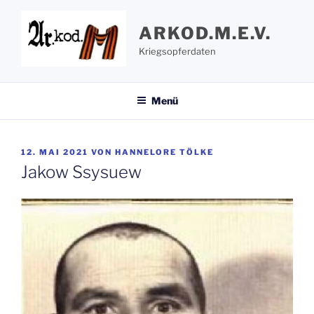
Zum
Inhalt
ARKOD.M.E.V.
springen
Kriegsopferdaten
Menü
VERÖFFENTLICHT
12. MAI 2021
VON
HANNELORE TÖLKE
AM
Jakow Ssysuew