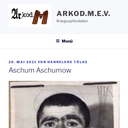
Zum
Inhalt
ARKOD.M.E.V.
springen
Kriegsopferdaten
Menü
VERÖFFENTLICHT
29. MAI 2021
VON
HANNELORE TÖLKE
AM
Aschum Aschumow