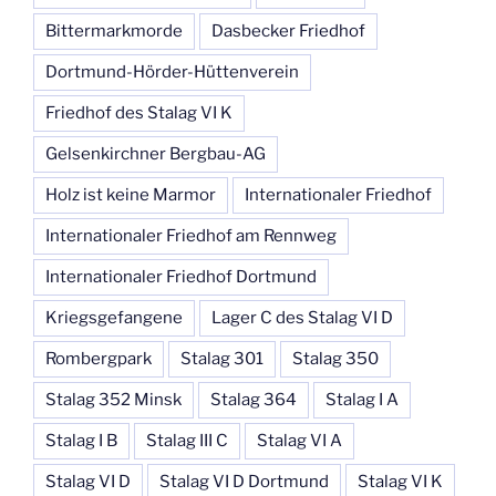
Bittermarkmorde
Dasbecker Friedhof
Dortmund-Hörder-Hüttenverein
Friedhof des Stalag VI K
Gelsenkirchner Bergbau-AG
Holz ist keine Marmor
Internationaler Friedhof
Internationaler Friedhof am Rennweg
Internationaler Friedhof Dortmund
Kriegsgefangene
Lager C des Stalag VI D
Rombergpark
Stalag 301
Stalag 350
Stalag 352 Minsk
Stalag 364
Stalag I A
Stalag I B
Stalag III C
Stalag VI A
Stalag VI D
Stalag VI D Dortmund
Stalag VI K