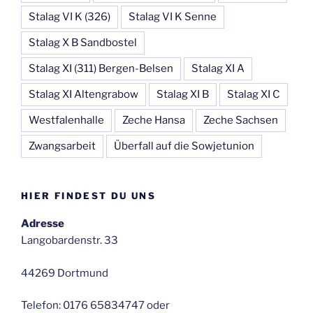
Stalag VI K (326)
Stalag VI K Senne
Stalag X B Sandbostel
Stalag XI (311) Bergen-Belsen
Stalag XI A
Stalag XI Altengrabow
Stalag XI B
Stalag XI C
Westfalenhalle
Zeche Hansa
Zeche Sachsen
Zwangsarbeit
Überfall auf die Sowjetunion
HIER FINDEST DU UNS
Adresse
Langobardenstr. 33
44269 Dortmund
Telefon: 0176 65834747 oder