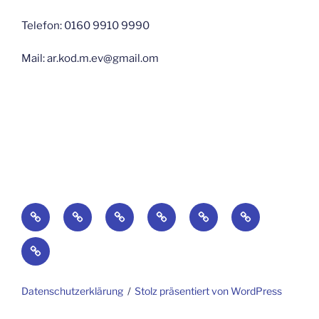
Telefon: 0160 9910 9990
Mail: ar.kod.m.ev@gmail.om
Startseite
Blog
Über
Suchaktionen-
по
Galerie
uns
поиск
русски
Impressum
Datenschutzerklärung
Stolz präsentiert von WordPress