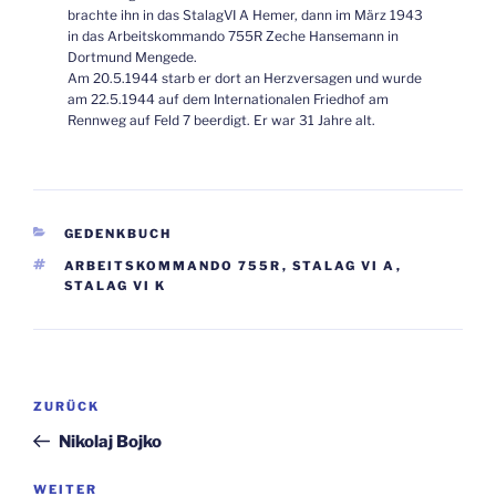
brachte ihn in das StalagVI A Hemer, dann im März 1943
in das Arbeitskommando 755R Zeche Hansemann in
Dortmund Mengede.
Am 20.5.1944 starb er dort an Herzversagen und wurde
am 22.5.1944 auf dem Internationalen Friedhof am
Rennweg auf Feld 7 beerdigt. Er war 31 Jahre alt.
KATEGORIEN
GEDENKBUCH
SCHLAGWÖRTER
ARBEITSKOMMANDO 755R
,
STALAG VI A
,
STALAG VI K
Beitragsnavigation
Vorheriger
ZURÜCK
Beitrag
Nikolaj Bojko
Nächster
WEITER