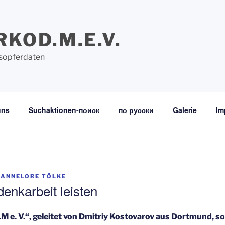
RKOD.M.E.V.
sopferdaten
uns
Suchaktionen-поиск
по русски
Galerie
Im
HANNELORE TÖLKE
enkarbeit leisten
M e. V.“, geleitet von Dmitriy Kostovarov aus Dortmund, so