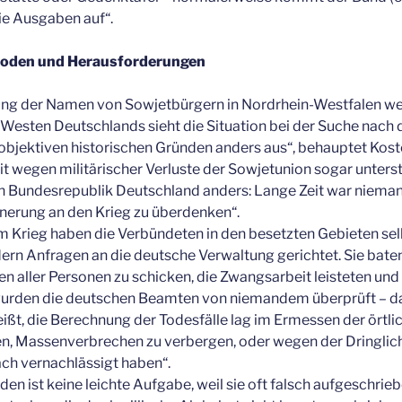
ie Ausgaben auf“.
hoden und Herausforderungen
ung der Namen von Sowjetbürgern in Nordrhein-Westfalen wei
 Westen Deutschlands sieht die Situation bei der Suche nac
objektiven historischen Gründen anders aus“, behauptet Kost
t wegen militärischer Verluste der Sowjetunion sogar unterst
in Bundesrepublik Deutschland anders: Lange Zeit war niema
innerung an den Krieg zu überdenken“.
em Krieg haben die Verbündeten in den besetzten Gebieten sel
ern Anfragen an die deutsche Verwaltung gerichtet. Sie bate
n aller Personen zu schicken, die Zwangsarbeit leisteten und
 wurden die deutschen Beamten von niemandem überprüft – d
heißt, die Berechnung der Todesfälle lag im Ermessen der örtl
n, Massenverbrechen zu verbergen, oder wegen der Dringlich
ch vernachlässigt haben“.
en ist keine leichte Aufgabe, weil sie oft falsch aufgeschrie