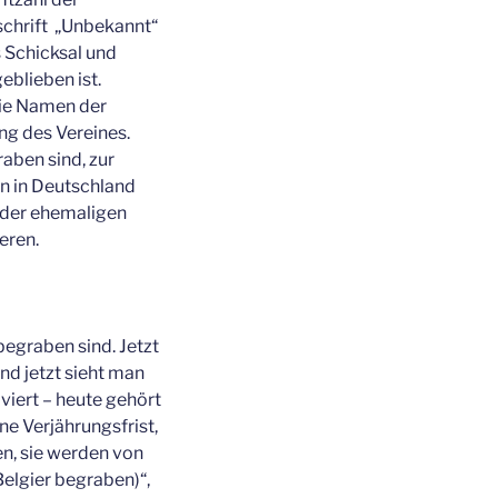
schrift „Unbekannt“
 Schicksal und
eblieben ist.
die Namen der
g des Vereines.
raben sind, zur
en in Deutschland
 der ehemaligen
eren.
begraben sind. Jetzt
nd jetzt sieht man
iviert – heute gehört
ne Verjährungsfrist,
en, sie werden von
elgier begraben)“,