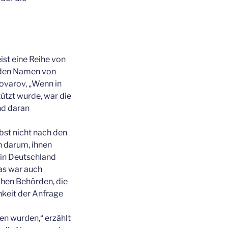
st eine Reihe von
h den Namen von
ovarov, „Wenn in
ützt wurde, war die
nd daran
bst nicht nach den
n darum, ihnen
 in Deutschland
as war auch
ichen Behörden, die
keit der Anfrage
ben wurden,“ erzählt