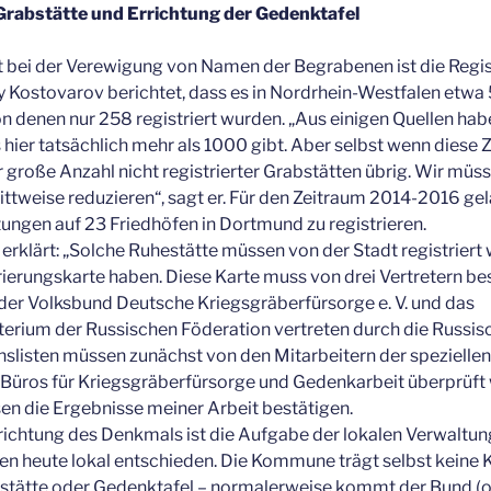
Grabstätte und Errichtung der Gedenktafel
tt bei der Verewigung von Namen der Begrabenen ist die Regi
y Kostovarov berichtet, dass es in Nordrhein-Westfalen etwa
on denen nur 258 registriert wurden. „Aus einigen Quellen hab
ier tatsächlich mehr als 1000 gibt. Aber selbst wenn diese 
hr große Anzahl nicht registrierter Grabstätten übrig. Wir müs
ttweise reduzieren“, sagt er. Für den Zeitraum 2014-2016 gel
ungen auf 23 Friedhöfen in Dortmund zu registrieren.
rklärt: „Solche Ruhestätte müssen von der Stadt registriert w
ierungskarte haben. Diese Karte muss von drei Vertretern be
der Volksbund Deutsche Kriegsgräberfürsorge e. V. und das
erium der Russischen Föderation vertreten durch die Russisc
slisten müssen zunächst von den Mitarbeitern der speziellen
 Büros für Kriegsgräberfürsorge und Gedenkarbeit überprüft 
en die Ergebnisse meiner Arbeit bestätigen.
rrichtung des Denkmals ist die Aufgabe der lokalen Verwaltu
n heute lokal entschieden. Die Kommune trägt selbst keine K
bstätte oder Gedenktafel – normalerweise kommt der Bund (o