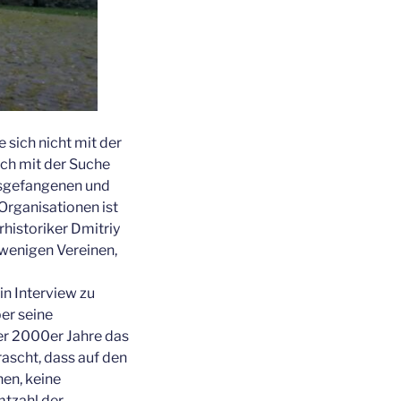
 sich nicht mit der
ich mit der Suche
gsgefangenen und
Organisationen ist
historiker Dmitriy
 wenigen Vereinen,
in Interview zu
er seine
er 2000er Jahre das
rascht, dass auf den
en, keine
mtzahl der