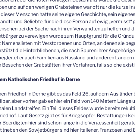
n und auf den wenigen Grabsteinen war oft nur die kurze In
 dieser Menschen hatte seine eigene Geschichte, sein eigenes
andte und Geliebte, für die diese Person auf ewig „vermisst“ g
nschen bei der Suche nach ihren Verwandten zu helfen und 
tbürger zu verewigen wurde zum Hauptgrund für die Gründun
llt Namenslisten mit Verstorbenen und Orten, an denen sie beg
stützt die Hinterbliebenen, die nach Spuren ihrer Angehörig
begleitet er auch Familien aus Russland und anderen Ländern
 Besuchen der Grabstätten ihrer Vorfahren, falls solche existi
dem Katholischen Friedhof in Derne
en Friedhof in Derne gibt es das Feld 26, auf dem Ausländer 
llbar, aber vorher gab es hier ein Feld von 140 Metern Länge u
len Landstreifen. Ein Teil dieses Feldes wurde bereits rekult
iedhof. Laut Gesetz gibt es für Kriegsopfer-Bestattungen kei
r Beerdigten hier sind schon lange in die Vergessenheit gerat
neben den Sowjetbürger sind hier Italiener, Franzosen und B