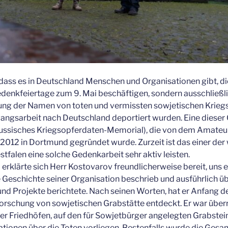
dass es in Deutschland Menschen und Organisationen gibt, die
denkfeiertage zum 9. Mai beschäftigen, sondern ausschließl
ung der Namen von toten und vermissten sowjetischen Krie
 Zwangsarbeit nach Deutschland deportiert wurden. Eine dieser 
llrussisches Kriegsopferdaten-Memorial), die von dem Amateur
2012 in Dortmund gegründet wurde. Zurzeit ist das einer der
stfalen eine solche Gedenkarbeit sehr aktiv leisten.
erklärte sich Herr Kostovarov freundlicherweise bereit, uns e
e Geschichte seiner Organisation beschrieb und ausführlich üb
nd Projekte berichtete. Nach seinen Worten, hat er Anfang d
rforschung von sowjetischen Grabstätte entdeckt. Er war über
r Friedhöfen, auf den für Sowjetbürger angelegten Grabstein
mationen über die Toten vorliegen. Bestenfalls wurde die Gesa