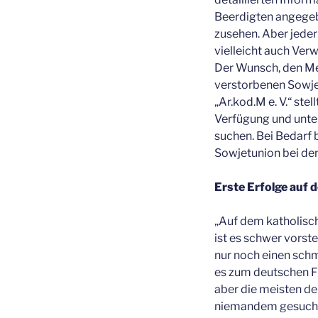
Beerdigten angegebe
zusehen. Aber jeder
vielleicht auch Verw
Der Wunsch, den Me
verstorbenen Sowje
„Ar.kod.M e. V.“ ste
Verfügung und unter
suchen. Bei Bedarf 
Sowjetunion bei den
Erste Erfolge auf 
„Auf dem katholisch
ist es schwer vorste
nur noch einen schma
es zum deutschen Fr
aber die meisten de
niemandem gesucht (