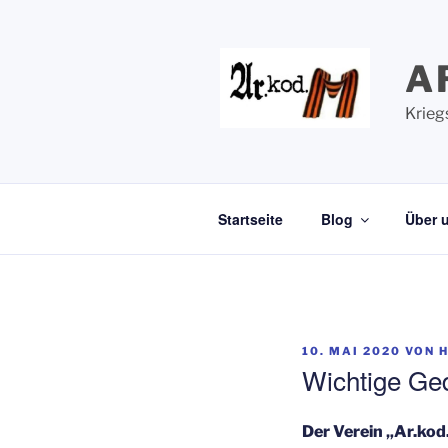
Zum
Inhalt
springen
A
Krieg
Startseite
Blog
Über 
VERÖFFENTLICHT
10. MAI 2020
VON
AM
Wichtige Ged
Der Verein „Ar.kod.