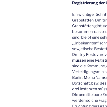
Registrierung der 
Ein wichtiger Schri
Grabstätten. Dmitri
Grabstätten gibt, v
bekommen, dass es h
sind, bleibt eine se
„Unbekannten“ schri
sowjetische Bestatt
Dmitriy Kostovarov e
müssen eine Registr
sind die Kommune, 
Verteidigungsminist
Berlin. Meine Namen
Botschaft, bzw. des
drei Instanzen müss
Die unmittelbare E
werden solche Frage
Errichtung der Gra