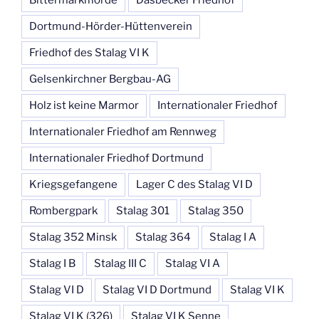
Dortmund-Hörder-Hüttenverein
Friedhof des Stalag VI K
Gelsenkirchner Bergbau-AG
Holz ist keine Marmor
Internationaler Friedhof
Internationaler Friedhof am Rennweg
Internationaler Friedhof Dortmund
Kriegsgefangene
Lager C des Stalag VI D
Rombergpark
Stalag 301
Stalag 350
Stalag 352 Minsk
Stalag 364
Stalag I A
Stalag I B
Stalag III C
Stalag VI A
Stalag VI D
Stalag VI D Dortmund
Stalag VI K
Stalag VI K (326)
Stalag VI K Senne