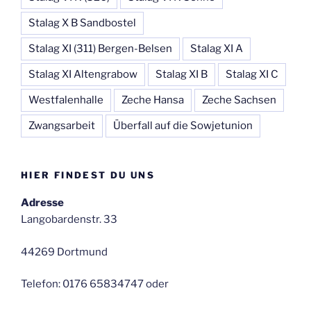
Stalag X B Sandbostel
Stalag XI (311) Bergen-Belsen
Stalag XI A
Stalag XI Altengrabow
Stalag XI B
Stalag XI C
Westfalenhalle
Zeche Hansa
Zeche Sachsen
Zwangsarbeit
Überfall auf die Sowjetunion
HIER FINDEST DU UNS
Adresse
Langobardenstr. 33
44269 Dortmund
Telefon: 0176 65834747 oder