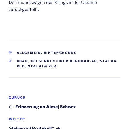
Dortmund, wegen des Kriegs in der Ukraine
zurückgestellt.
KATEGORIEN
ALLGEMEIN
,
HINTERGRÜNDE
SCHLAGWÖRTER
GBAG
,
GELSENKIRCHNER BERGBAU-AG
,
STALAG
VI D
,
STALALG VI A
Beitragsnavigation
Vorheriger
ZURÜCK
Beitrag
Erinnerung an Alexej Schwez
Nächster
WEITER
Beitrag
Stalingrad Protokoll*