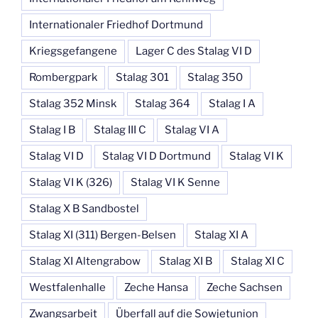
Internationaler Friedhof Dortmund
Kriegsgefangene
Lager C des Stalag VI D
Rombergpark
Stalag 301
Stalag 350
Stalag 352 Minsk
Stalag 364
Stalag I A
Stalag I B
Stalag III C
Stalag VI A
Stalag VI D
Stalag VI D Dortmund
Stalag VI K
Stalag VI K (326)
Stalag VI K Senne
Stalag X B Sandbostel
Stalag XI (311) Bergen-Belsen
Stalag XI A
Stalag XI Altengrabow
Stalag XI B
Stalag XI C
Westfalenhalle
Zeche Hansa
Zeche Sachsen
Zwangsarbeit
Überfall auf die Sowjetunion