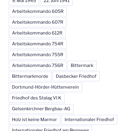
9. Mai 1945
22. Juni 1941
Arbeitskommando 605R
Arbeitskommando 607R
Arbeitskommando 612R
Arbeitskommando 754R
Arbeitskommando 755R
Arbeitskommando 756R
Bittermark
Bittermarkmorde
Dasbecker Friedhof
Dortmund-Hörder-Hüttenverein
Friedhof des Stalag VI K
Gelsenkirchner Bergbau-AG
Holz ist keine Marmor
Internationaler Friedhof
Internationaler Friedhof am Rennweg