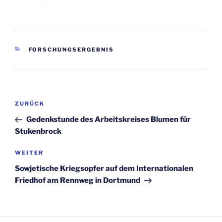
KATEGORIEN
FORSCHUNGSERGEBNIS
Beitragsnavigation
Vorheriger
ZURÜCK
Beitrag
Gedenkstunde des Arbeitskreises Blumen für
Stukenbrock
Nächster
WEITER
Beitrag
Sowjetische Kriegsopfer auf dem Internationalen
Friedhof am Rennweg in Dortmund