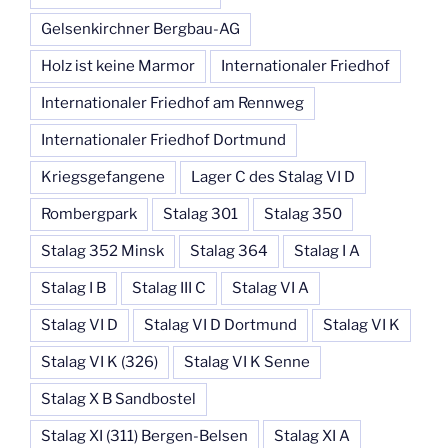
Gelsenkirchner Bergbau-AG
Holz ist keine Marmor
Internationaler Friedhof
Internationaler Friedhof am Rennweg
Internationaler Friedhof Dortmund
Kriegsgefangene
Lager C des Stalag VI D
Rombergpark
Stalag 301
Stalag 350
Stalag 352 Minsk
Stalag 364
Stalag I A
Stalag I B
Stalag III C
Stalag VI A
Stalag VI D
Stalag VI D Dortmund
Stalag VI K
Stalag VI K (326)
Stalag VI K Senne
Stalag X B Sandbostel
Stalag XI (311) Bergen-Belsen
Stalag XI A