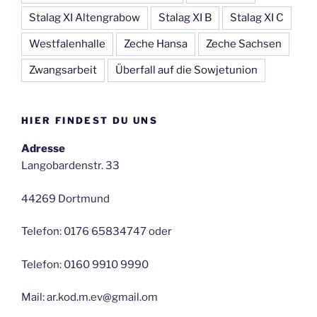
Stalag XI Altengrabow
Stalag XI B
Stalag XI C
Westfalenhalle
Zeche Hansa
Zeche Sachsen
Zwangsarbeit
Überfall auf die Sowjetunion
HIER FINDEST DU UNS
Adresse
Langobardenstr. 33
44269 Dortmund
Telefon: 0176 65834747 oder
Telefon: 0160 9910 9990
Mail: ar.kod.m.ev@gmail.om