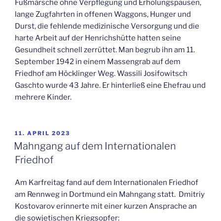
Fußmärsche ohne Verpflegung und Erholungspausen,
lange Zugfahrten in offenen Waggons, Hunger und
Durst, die fehlende medizinische Versorgung und die
harte Arbeit auf der Henrichshütte hatten seine
Gesundheit schnell zerrüttet. Man begrub ihn am 11.
September 1942 in einem Massengrab auf dem
Friedhof am Höcklinger Weg. Wassili Josifowitsch
Gaschto wurde 43 Jahre. Er hinterließ eine Ehefrau und
mehrere Kinder.
VERÖFFENTLICHT
11. APRIL 2023
AM
Mahngang auf dem Internationalen
Friedhof
Am Karfreitag fand auf dem Internationalen Friedhof
am Rennweg in Dortmund ein Mahngang statt. Dmitriy
Kostovarov erinnerte mit einer kurzen Ansprache an
die sowjetischen Kriegsopfer: