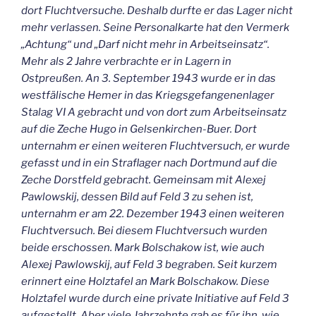
dort Fluchtversuche. Deshalb durfte er das Lager nicht
mehr verlassen. Seine Personalkarte hat den Vermerk
„Achtung“ und „Darf nicht mehr in Arbeitseinsatz“.
Mehr als 2 Jahre verbrachte er in Lagern in
Ostpreußen. An 3. September 1943 wurde er in das
westfälische Hemer in das Kriegsgefangenenlager
Stalag VI A gebracht und von dort zum Arbeitseinsatz
auf die Zeche Hugo in Gelsenkirchen-Buer. Dort
unternahm er einen weiteren Fluchtversuch, er wurde
gefasst und in ein Straflager nach Dortmund auf die
Zeche Dorstfeld gebracht. Gemeinsam mit Alexej
Pawlowskij, dessen Bild auf Feld 3 zu sehen ist,
unternahm er am 22. Dezember 1943 einen weiteren
Fluchtversuch. Bei diesem Fluchtversuch wurden
beide erschossen. Mark Bolschakow ist, wie auch
Alexej Pawlowskij, auf Feld 3 begraben. Seit kurzem
erinnert eine Holztafel an Mark Bolschakow. Diese
Holztafel wurde durch eine private Initiative auf Feld 3
aufgestellt. Aber viele Jahrzehnte gab es für ihn, wie