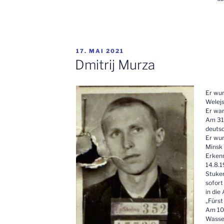
VERÖFFENTLICHT
17. MAI 2021
AM
Dmitrij Murza
Er wur
Welejs
Er war
Am 31.
deutsc
Er wur
Minsk 
Erken
14.8.1
Stuken
sofort
in di
„Fürst
Am 10.
Wasser