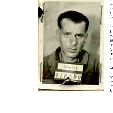
wa
S
Am
de
Er
Se
E
Ma
19
He
Ar
Os
17
im
wu
St
Am
de
Re
Ja