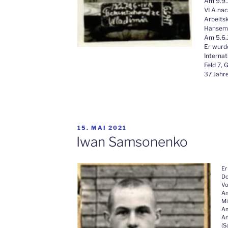
Am 9.9.
VI A nac
Arbeit
Hansem
Am 5.6.
Er wurd
Interna
Feld 7,
37 Jahre
VERÖFFENTLICHT
15. MAI 2021
AM
Iwan Samsonenko
Er
Do
Vo
Am
Mi
Am
Ar
(S