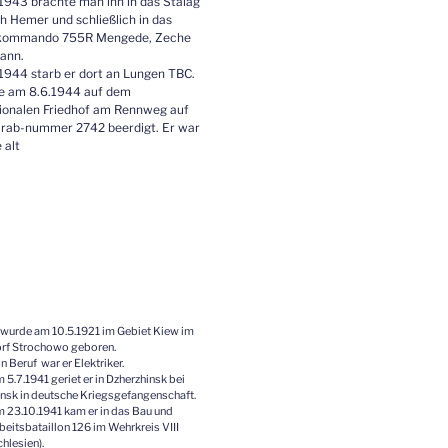
1943 brachte man ihn in das Stalag
h Hemer und schließlich in das
skommando 755R Mengede, Zeche
ann.
1944 starb er dort an Lungen TBC.
e am 8.6.1944 auf dem
tionalen Friedhof am Rennweg auf
 Grab-nummer 2742 beerdigt. Er war
 alt
 wurde am 10.5.1921 im Gebiet Kiew im
rf Strochowo geboren.
n Beruf war er Elektriker.
 5.7.1941 geriet er in Dzherzhinsk bei
nsk in deutsche Kriegsgefangenschaft.
 23.10.1941 kam er in das Bau und
beitsbataillon 126 im Wehrkreis VIII
chlesien).