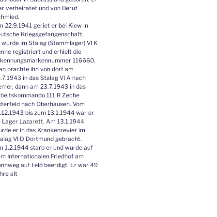
r verheiratet und von Beruf
chmied.
 22.9.1941 geriet er bei Kiew in
utsche Kriegsgefangenschaft.
 wurde im Stalag (Stammlager) VI K
nne registriert und erhielt die
rkennungsmarkennummer 116660.
n brachte ihn von dort am
.7.1943 in das Stalag VI A nach
mer, dann am 23.7.1943 in das
beitskommando 111 R Zeche
terfeld nach Oberhausen. Vom
.12.1943 bis zum 13.1.1944 war er
 Lager Lazarett. Am 13.1.1944
rde er in das Krankenrevier im
alag VI D Dortmund gebracht.
 1.2.1944 starb er und wurde auf
m Internationalen Friedhof am
nnweg auf Feld beerdigt. Er war 49
hre alt