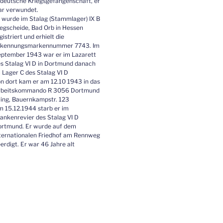
 deutsche Kriegsgefangenschaft, er
r verwundet.
 wurde im Stalag (Stammlager) IX B
gscheide, Bad Orb in Hessen
gistriert und erhielt die
rkennungsmarkennummer 7743. Im
ptember 1943 war er im Lazarett
s Stalag VI D in Dortmund danach
 Lager C des Stalag VI D
n dort kam er am 12.10 1943 in das
rbeitskommando R 3056 Dortmund
ing, Bauernkampstr. 123
 15.12.1944 starb er im
ankenrevier des Stalag VI D
rtmund. Er wurde auf dem
ternationalen Friedhof am Rennweg
erdigt. Er war 46 Jahre alt