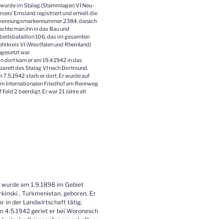
 wurde im Stalag (Stammlager) VI Neu-
rsen/ Emsland registriert und erhielt die
kennungsmarkennummer 2384, danach
achte man ihn in das Bau und
beitsbataillon 106, das im gesamten
hrkreis VI (Westfalen und Rheinland)
ngesetzt war.
n dort kam er am 19.4.1942 in das
zarett des Stalag VI nach Dortmund.
 7.5.1942 starb er dort. Er wurde auf
m Internationalen Friedhof am Rennweg
f Feld 2 beerdigt. Er war 21 Jahre alt
 wurde am 1.9.1898 im Gebiet
rkinski , Turkmenistan, geboren. Er
r in der Landwirtschaft tätig.
 4.5.1942 geriet er bei Woronesch