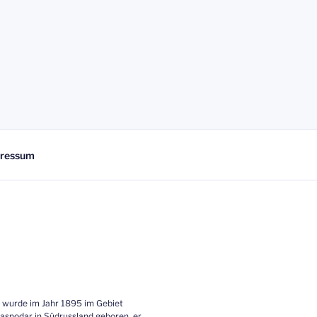
ressum
 wurde im Jahr 1895 im Gebiet
asnodar in Südrussland geboren, er