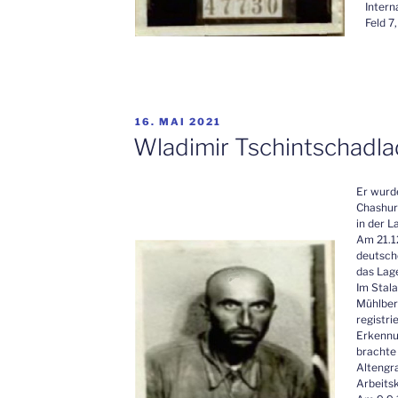
Intern
Feld 7
VERÖFFENTLICHT
16. MAI 2021
AM
Wladimir Tschintschadl
Er wurde
Chashur
in der L
Am 21.12
deutsch
das Lage
Im Stal
Mühlber
registri
Erkenn
brachte 
Altengr
Arbeits