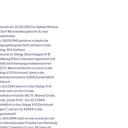
 wurde am 10.05.1905 im Gebiet Wilnius,
 Dorf Murowanka geboren. Er war
ndarbeiter.
 28.09.1941 geriet er in deutsche
iegsgefangenschaft und kam in das
alag 304 Zeithain.
 wurde im Stalag (Stammlager) IV B
hlberg/Elbe in Sachsen registriert und
hielt die Erkennungsmarkennummer
2171. Man brachte ihn von dort in das
alag VI D Dortmund, dann in die
beitskommandos D308 Zuckerfabrik
litzsch-
 11.5.1943 kam er in das Stalag VI A
mer und von dort in das
beitskommando 667 R, Wanne-Eickel,
che „Unser Fritz“. Am 10.2.1944
hließlich in das Stalag VI D Dortmund
ger C und am 12.4.1944 in das
gerlazarett.
 26.4.1944 starb er und wurde am auf
m Internationalen Friedhof am Rennweg
f Feld 7 beerdigt. Er war 39 Jahre alt