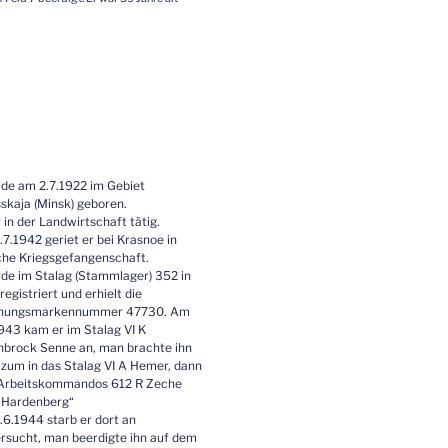
de am 2.7.1922 im Gebiet
skaja (Minsk) geboren.
 in der Landwirtschaft tätig.
7.1942 geriet er bei Krasnoe in
he Kriegsgefangenschaft.
de im Stalag (Stammlager) 352 in
registriert und erhielt die
nungsmarkennummer 47730. Am
943 kam er im Stalag VI K
brock Senne an, man brachte ihn
 zum in das Stalag VI A Hemer, dann
e Arbeitskommandos 612 R Zeche
 Hardenberg“
6.1944 starb er dort an
sucht, man beerdigte ihn auf dem