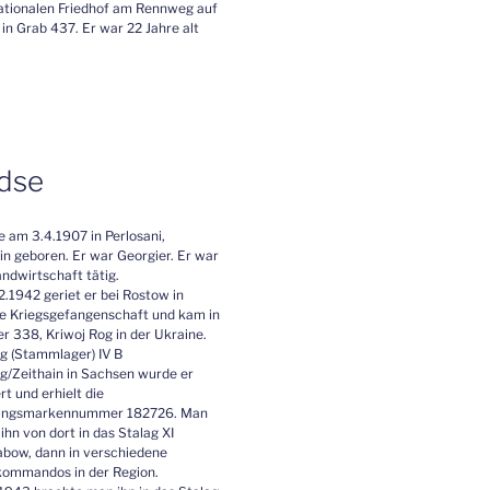
ationalen Friedhof am Rennweg auf
, in Grab 437. Er war 22 Jahre alt
adse
 am 3.4.1907 in Perlosani,
in geboren. Er war Georgier. Er war
andwirtschaft tätig.
.1942 geriet er bei Rostow in
e Kriegsgefangenschaft und kam in
r 338, Kriwoj Rog in der Ukraine.
ag (Stammlager) IV B
g/Zeithain in Sachsen wurde er
ert und erhielt die
ungsmarkennummer 182726. Man
ihn von dort in das Stalag XI
abow, dann in verschiedene
kommandos in der Region.