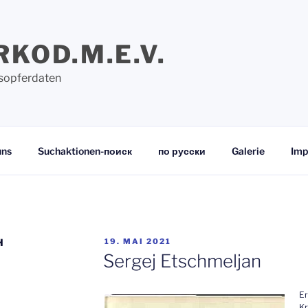
RKOD.M.E.V.
sopferdaten
uns
Suchaktionen-поиск
по русски
Galerie
Imp
VERÖFFENTLICHT
H
19. MAI 2021
AM
Sergej Etschmeljan
Er
Kr