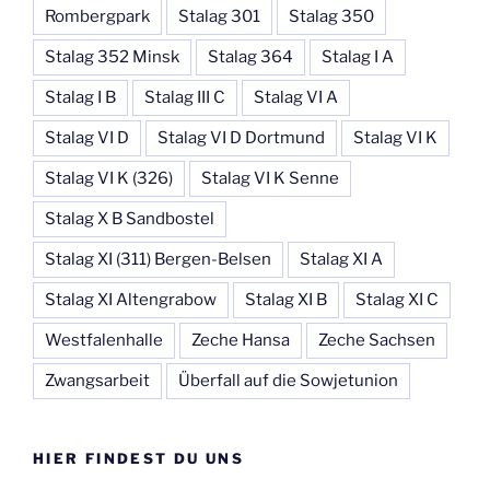
Rombergpark
Stalag 301
Stalag 350
Stalag 352 Minsk
Stalag 364
Stalag I A
Stalag I B
Stalag III C
Stalag VI A
Stalag VI D
Stalag VI D Dortmund
Stalag VI K
Stalag VI K (326)
Stalag VI K Senne
Stalag X B Sandbostel
Stalag XI (311) Bergen-Belsen
Stalag XI A
Stalag XI Altengrabow
Stalag XI B
Stalag XI C
Westfalenhalle
Zeche Hansa
Zeche Sachsen
Zwangsarbeit
Überfall auf die Sowjetunion
HIER FINDEST DU UNS