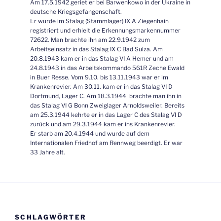
Am 17.5.1942 geriet er bei Barwenkowo in der Ukraine in
deutsche Kriegsgefangenschaft.
Er wurde im Stalag (Stammlager) IX A Ziegenhain
registriert und erhielt die Erkennungsmarkennummer
72622. Man brachte ihn am 22.9.1942 zum
Arbeitseinsatz in das Stalag IX C Bad Sulza. Am
20.8.1943 kam er in das Stalag VI A Hemer und am
24.8.1943 in das Arbeitskommando 561R Zeche Ewald
in Buer Resse. Vom 9.10. bis 13.11.1943 war er im
Krankenrevier. Am 30.11. kam er in das Stalag VI D
Dortmund, Lager C. Am 18.3.1944 brachte man ihn in
das Stalag VI G Bonn Zweiglager Arnoldsweiler. Bereits
am 25.3.1944 kehrte er in das Lager C des Stalag VI D
zurück und am 29.3.1944 kam er ins Krankenrevier.
Er starb am 20.4.1944 und wurde auf dem
Internationalen Friedhof am Rennweg beerdigt. Er war
33 Jahre alt.
SCHLAGWÖRTER