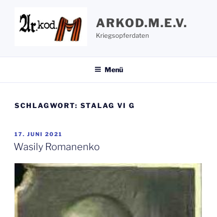
Zum
Inhalt
ARKOD.M.E.V.
springen
Kriegsopferdaten
Menü
SCHLAGWORT:
STALAG VI G
VERÖFFENTLICHT
17. JUNI 2021
AM
Wasily Romanenko