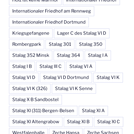
Internationaler Friedhof am Rennweg
Internationaler Friedhof Dortmund
Kriegsgefangene
Lager C des Stalag VI D
Rombergpark
Stalag 301
Stalag 350
Stalag 352 Minsk
Stalag 364
Stalag I A
Stalag I B
Stalag III C
Stalag VI A
Stalag VI D
Stalag VI D Dortmund
Stalag VI K
Stalag VI K (326)
Stalag VI K Senne
Stalag X B Sandbostel
Stalag XI (311) Bergen-Belsen
Stalag XI A
Stalag XI Altengrabow
Stalag XI B
Stalag XI C
Westfalenhalle
Zeche Hansa
Zeche Sachsen