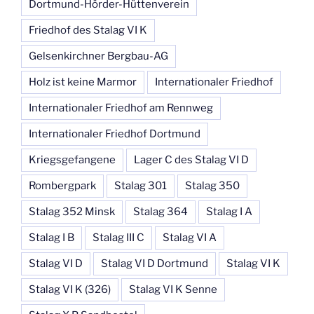
Dortmund-Hörder-Hüttenverein
Friedhof des Stalag VI K
Gelsenkirchner Bergbau-AG
Holz ist keine Marmor
Internationaler Friedhof
Internationaler Friedhof am Rennweg
Internationaler Friedhof Dortmund
Kriegsgefangene
Lager C des Stalag VI D
Rombergpark
Stalag 301
Stalag 350
Stalag 352 Minsk
Stalag 364
Stalag I A
Stalag I B
Stalag III C
Stalag VI A
Stalag VI D
Stalag VI D Dortmund
Stalag VI K
Stalag VI K (326)
Stalag VI K Senne