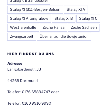
Stalag X B Sandbostel
Stalag XI (311) Bergen-Belsen
Stalag XI A
Stalag XI Altengrabow
Stalag XI B
Stalag XI C
Westfalenhalle
Zeche Hansa
Zeche Sachsen
Zwangsarbeit
Überfall auf die Sowjetunion
HIER FINDEST DU UNS
Adresse
Langobardenstr. 33
44269 Dortmund
Telefon: 0176 65834747 oder
Telefon: 0160 9910 9990