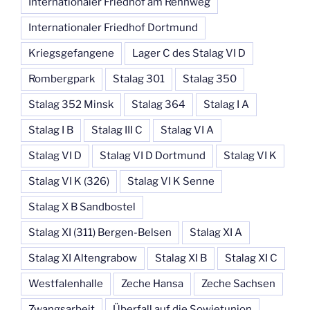
Internationaler Friedhof am Rennweg
Internationaler Friedhof Dortmund
Kriegsgefangene
Lager C des Stalag VI D
Rombergpark
Stalag 301
Stalag 350
Stalag 352 Minsk
Stalag 364
Stalag I A
Stalag I B
Stalag III C
Stalag VI A
Stalag VI D
Stalag VI D Dortmund
Stalag VI K
Stalag VI K (326)
Stalag VI K Senne
Stalag X B Sandbostel
Stalag XI (311) Bergen-Belsen
Stalag XI A
Stalag XI Altengrabow
Stalag XI B
Stalag XI C
Westfalenhalle
Zeche Hansa
Zeche Sachsen
Zwangsarbeit
Überfall auf die Sowjetunion