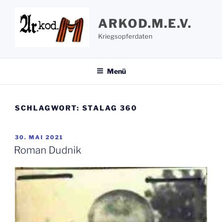
Zum
Inhalt
ARKOD.M.E.V.
springen
Kriegsopferdaten
Menü
SCHLAGWORT:
STALAG 360
VERÖFFENTLICHT
30. MAI 2021
AM
Roman Dudnik