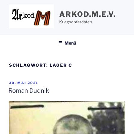
Zum
Inhalt
ARKOD.M.E.V.
springen
Kriegsopferdaten
Menü
SCHLAGWORT:
LAGER C
VERÖFFENTLICHT
30. MAI 2021
AM
Roman Dudnik