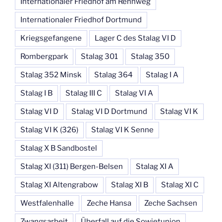
Internationaler Friedhof am Rennweg
Internationaler Friedhof Dortmund
Kriegsgefangene
Lager C des Stalag VI D
Rombergpark
Stalag 301
Stalag 350
Stalag 352 Minsk
Stalag 364
Stalag I A
Stalag I B
Stalag III C
Stalag VI A
Stalag VI D
Stalag VI D Dortmund
Stalag VI K
Stalag VI K (326)
Stalag VI K Senne
Stalag X B Sandbostel
Stalag XI (311) Bergen-Belsen
Stalag XI A
Stalag XI Altengrabow
Stalag XI B
Stalag XI C
Westfalenhalle
Zeche Hansa
Zeche Sachsen
Zwangsarbeit
Überfall auf die Sowjetunion