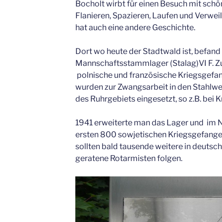
Bocholt wirbt für einen Besuch mit sch
Flanieren, Spazieren, Laufen und Verwei
hat auch eine andere Geschichte.
Dort wo heute der Stadtwald ist, befand
Mannschaftsstammlager (Stalag)VI F. Z
polnische und französische Kriegsgefa
wurden zur Zwangsarbeit in den Stahlw
des Ruhrgebiets eingesetzt, so z.B. bei K
1941 erweiterte man das Lager und im 
ersten 800 sowjetischen Kriegsgefangene
sollten bald tausende weitere in deuts
geratene Rotarmisten folgen.