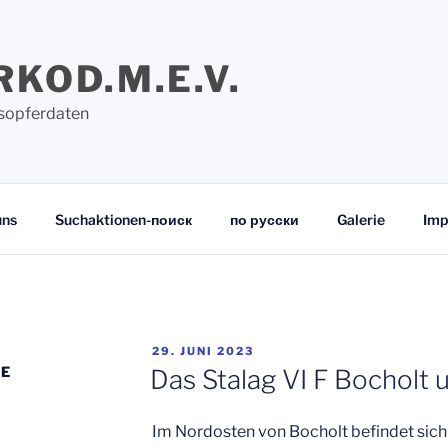
RKOD.M.E.V.
sopferdaten
uns
Suchaktionen-поиск
по русски
Galerie
Imp
VERÖFFENTLICHT
29. JUNI 2023
AM
E
Das Stalag VI F Bocholt 
Im Nordosten von Bocholt befindet sich 