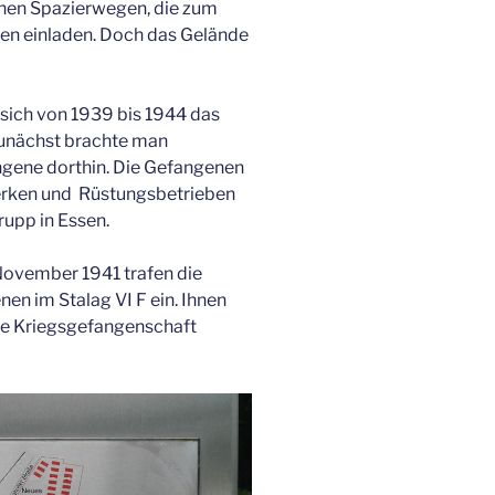
önen Spazierwegen, die zum
len einladen. Doch das Gelände
 sich von 1939 bis 1944 das
unächst brachte man
ngene dorthin. Die Gefangenen
erken und Rüstungsbetrieben
rupp in Essen.
November 1941 trafen die
n im Stalag VI F ein. Ihnen
che Kriegsgefangenschaft