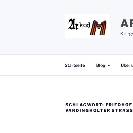
Zum
Inhalt
springen
A
Krieg
Startseite
Blog
Über 
SCHLAGWORT:
FRIEDHOF
VARDINGHOLTER STRASS