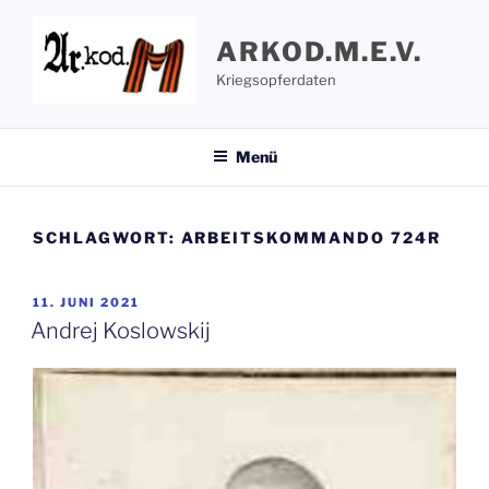
Zum
Inhalt
ARKOD.M.E.V.
springen
Kriegsopferdaten
Menü
SCHLAGWORT:
ARBEITSKOMMANDO 724R
VERÖFFENTLICHT
11. JUNI 2021
AM
Andrej Koslowskij