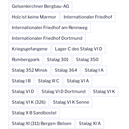
Gelsenkirchner Bergbau-AG
Holz ist keine Marmor
Internationaler Friedhof
Internationaler Friedhof am Rennweg
Internationaler Friedhof Dortmund
Kriegsgefangene
Lager C des Stalag VI D
Rombergpark
Stalag 301
Stalag 350
Stalag 352 Minsk
Stalag 364
Stalag I A
Stalag I B
Stalag III C
Stalag VI A
Stalag VI D
Stalag VI D Dortmund
Stalag VI K
Stalag VI K (326)
Stalag VI K Senne
Stalag X B Sandbostel
Stalag XI (311) Bergen-Belsen
Stalag XI A