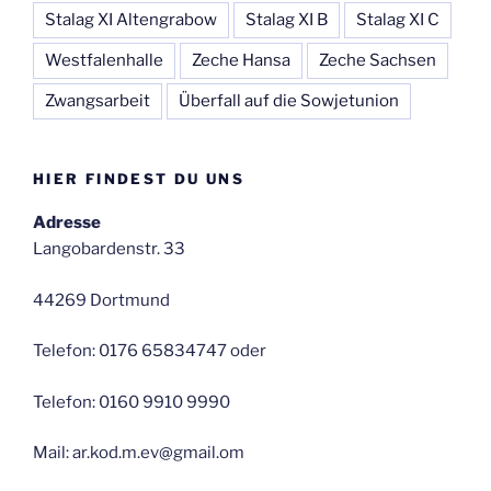
Stalag XI Altengrabow
Stalag XI B
Stalag XI C
Westfalenhalle
Zeche Hansa
Zeche Sachsen
Zwangsarbeit
Überfall auf die Sowjetunion
HIER FINDEST DU UNS
Adresse
Langobardenstr. 33
44269 Dortmund
Telefon: 0176 65834747 oder
Telefon: 0160 9910 9990
Mail: ar.kod.m.ev@gmail.om